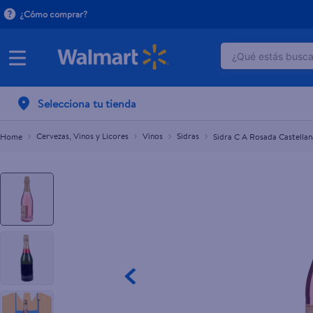
¿Cómo comprar?
¿Qué estás buscan
Sidra C A Rosada Castellana - 710 ml
L.148.60
TÉRMINOS M
Selecciona tu tienda
1
.
dove uv
2
.
herbal es
Cervezas, Vinos y Licores
Vinos
Sidras
Sidra C A Rosada Castellan
3
.
ego
4
.
serums co
5
.
gillette v
6
.
dove
7
.
pañales
8
.
aceite
9
.
goodyear