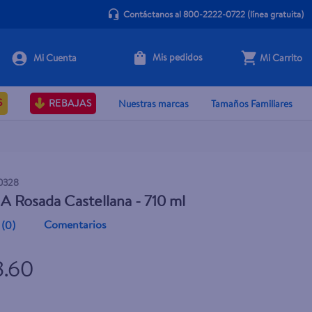
Contáctanos al 800-2222-0722
(línea gratuita)
Mis pedidos
Mi Carrito
+ Agregar
S
REBAJAS
Nuestras marcas
Tamaños Familiares
0328
 A Rosada Castellana - 710 ml
Comentarios
(
0
)
8.60