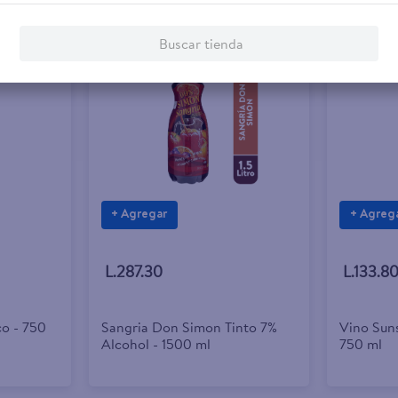
Buscar tienda
+ Agregar
+ Agreg
L.287.30
L.133.8
co - 750
Sangria Don Simon Tinto 7%
Vino Suns
Alcohol - 1500 ml
750 ml