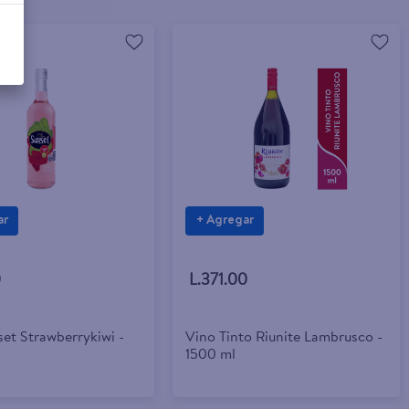
ar
+ Agregar
0
L.371.00
et Strawberrykiwi -
Vino Tinto Riunite Lambrusco -
1500 ml