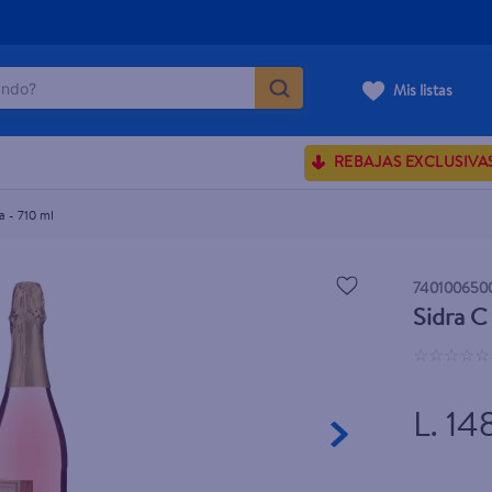
do?
Mis listas
ÁS BUSCADOS
REBAJAS EXCLUSIVA
sences
a - 710 ml
rporales dove
740100650
Sidra C
enus
☆
☆
☆
☆
☆
L. 14