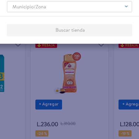
Municipio/Zona
Buscar tienda
+ Agregar
+ Agreg
L.236.00
L.310.00
L.128.0
-
24 %
-
19 %