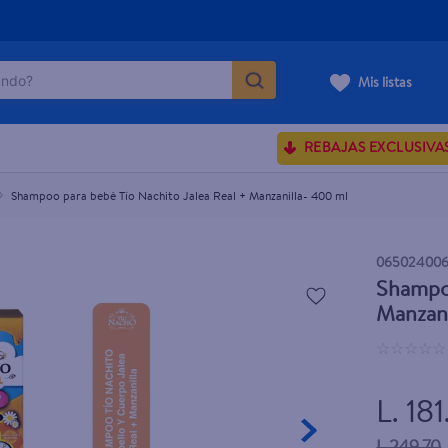
do?
anilla- 400 ml
Mis listas
ÁS BUSCADOS
REBAJAS EXCLUSIVA
sences
Shampoo para bebé Tío Nachito Jalea Real + Manzanilla- 400 ml
rporales dove
06502400
Shampoo
enus
Manzani
☆
☆
☆
☆
☆
L. 18
L.249.70