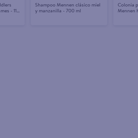
dlers
Shampoo Mennen clásico miel
Colonia 
mes - 112
y manzanilla - 700 ml
Mennen H
ml