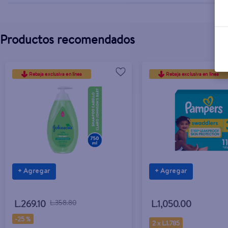
Productos recomendados
Rebaja exclusiva en línea
Rebaja exclusiva en línea
+ Agregar
+ Agregar
L.269.10
L.358.80
L.1,050.00
-
25 %
2 x L.1.785