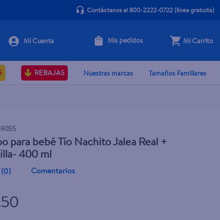
Contáctanos al 800-2222-0722
(línea gratuita)
Mis pedidos
Mi Carrito
+ Agregar
S
REBAJAS
Nuestras marcas
Tamaños Familiares
69055
 para bebé Tío Nachito Jalea Real +
lla- 400 ml
Comentarios
(
0
)
1.50