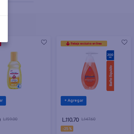
Rebaja exclusiva en línea
ar
+ Agregar
0
L.159.00
L.110.70
L.147.60
-
25 %