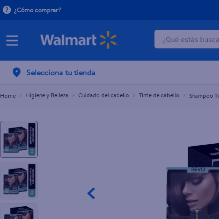
¿Cómo comprar?
¿Qué estás buscan
Shampoo Tinte Cafe Oscuro 25 Ml
L.63.70
TÉRMINOS M
Selecciona tu tienda
1
.
crema do
2
.
herbal es
Higiene y Belleza
Cuidado del cabello
Tinte de cabello
Shampoo Ti
3
.
dove uv
4
.
ego
5
.
gillette v
6
.
serums co
7
.
dove
8
.
pañales
9
.
aceite