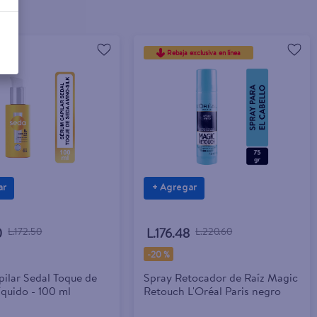
Rebaja exclusiva en línea
ar
+ Agregar
0
L.172.50
L.176.48
L.220.60
-
20 %
ilar Sedal Toque de
Spray Retocador de Raíz Magic
íquido - 100 ml
Retouch L'Oréal Paris negro