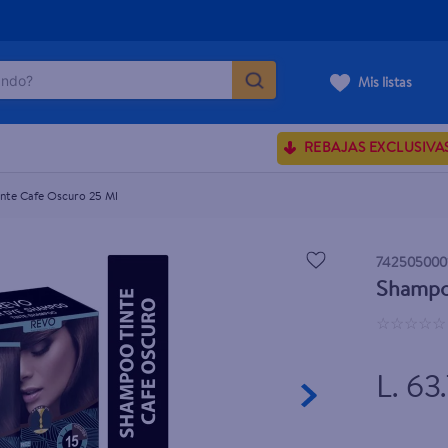
do?
Mis listas
ÁS BUSCADOS
REBAJAS EXCLUSIVA
ve serum
sences
nte Cafe Oscuro 25 Ml
742505000
Shampo
enus
☆
☆
☆
☆
☆
rporales dove
L. 63