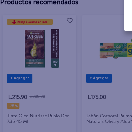
Productos recomendados
Rebaja exclusiva en línea
+ Agregar
+ Agregar
L.215.90
L.288.00
L.175.00
-
25 %
Tinte Oleo Nutrisse Rubio Dor
Jabón Corporal Palmo
7.35 45 Ml
Naturals Oliva y Aloe 
Avena y Azúcar Moren