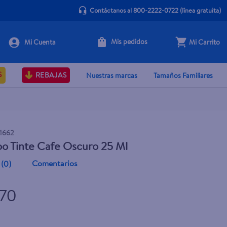
Contáctanos al 800-2222-0722
(línea gratuita)
Mis pedidos
Mi Carrito
+ Agregar
S
REBAJAS
Nuestras marcas
Tamaños Familiares
1662
o Tinte Cafe Oscuro 25 Ml
Comentarios
(
0
)
.70