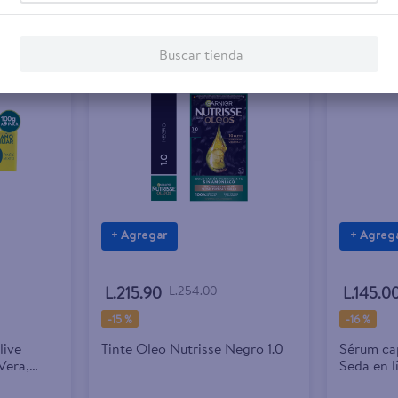
Buscar tienda
Rebaja exclusiva en línea
+ Agregar
+ Agreg
L.215.90
L.254.00
L.145.0
-
15 %
-
16 %
live
Tinte Oleo Nutrisse Negro 1.0
Sérum cap
Vera,
Seda en l
a 9 Pack