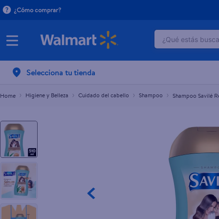
¿Cómo comprar?
¿Qué estás buscan
Shampoo Savilé Restauracion en Líquido - 510 ml
L.144.10
TÉRMINOS M
Selecciona tu tienda
1
.
dove uv
2
.
herbal es
Higiene y Belleza
Cuidado del cabello
Shampoo
Shampoo Savilé Re
3
.
ego
4
.
serums co
5
.
gillette v
6
.
dove
7
.
pañales
8
.
aceite
9
.
goodyear