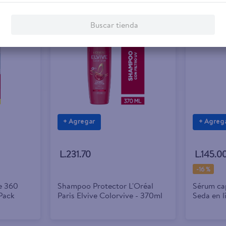
Buscar tienda
+ Agregar
+ Agreg
L.231.70
L.145.0
-
16 %
e 360
Shampoo Protector L'Oréal
Sérum cap
Pack
Paris Elvive Colorvive - 370ml
Seda en l