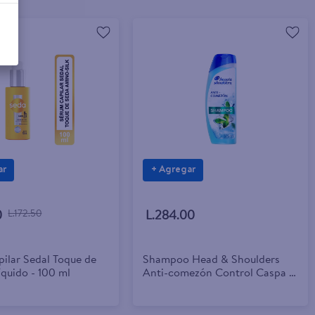
ar
+ Agregar
0
L.172.50
L.284.00
ilar Sedal Toque de
Shampoo Head & Shoulders
íquido - 100 ml
Anti-comezón Control Caspa -
375 ml