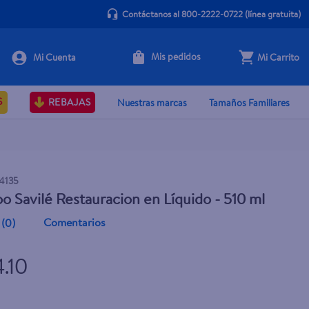
Contáctanos al 800-2222-0722
(línea gratuita)
Mis pedidos
Mi Carrito
+ Agregar
S
REBAJAS
Nuestras marcas
Tamaños Familiares
4135
 Savilé Restauracion en Líquido - 510 ml
Comentarios
(
0
)
4.10