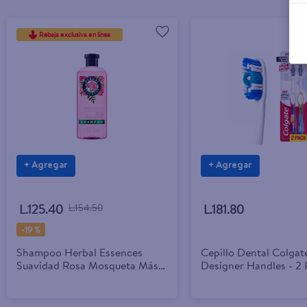
Rebaja exclusiva en línea
+ Agregar
+ Agregar
L.125.40
L.154.50
L.181.80
-
19 %
Shampoo Herbal Essences
Cepillo Dental Colgat
Suavidad Rosa Mosqueta Más
Designer Handles - 2 
Brillo - 400 ml