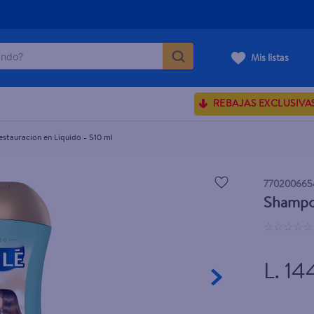
do?
Mis listas
ÁS BUSCADOS
REBAJAS EXCLUSIVA
sences
stauracion en Líquido - 510 ml
rporales dove
770200665
Shampoo
enus
☆
☆
☆
☆
☆
L. 14