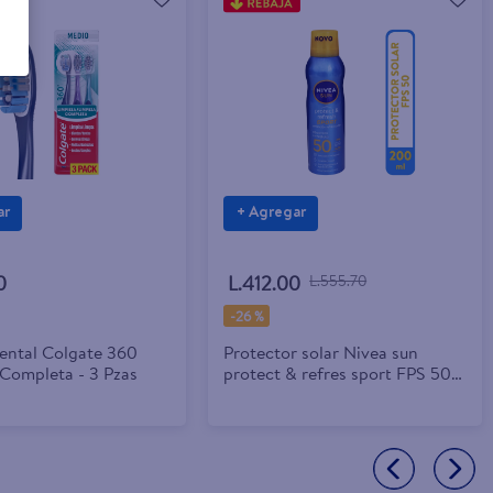
ar
+ Agregar
0
L.412.00
L.555.70
-
26 %
Dental Colgate 360
Protector solar Nivea sun
 Completa - 3 Pzas
protect & refres sport FPS 50 -
200 ml