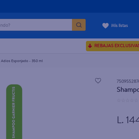
do?
Mis listas
ÁS BUSCADOS
REBAJAS EXCLUSIVA
ve serum
sences
 Adios Esponjado - 350 ml
750955287
Shampoo
enus
☆
☆
☆
☆
☆
rporales dove
L. 14