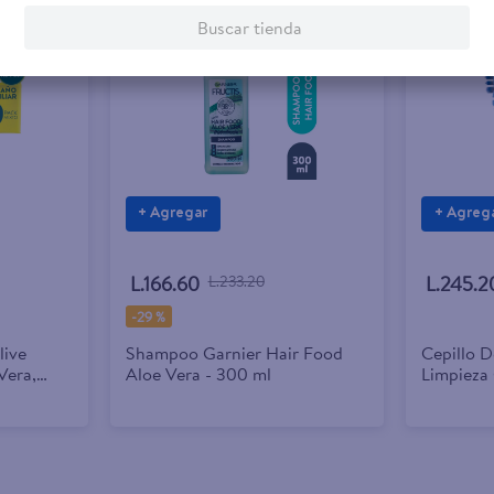
Rebaja exclusiva en línea
Buscar tienda
+ Agregar
+ Agreg
L.166.60
L.233.20
L.245.2
-
29 %
live
Shampoo Garnier Hair Food
Cepillo 
Vera,
Aloe Vera - 300 ml
Limpieza
a 9 Pack