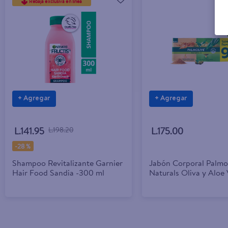
Rebaja exclusiva en línea
+ Agregar
+ Agregar
L.141.95
L.198.20
L.175.00
-
28 %
Shampoo Revitalizante Garnier
Jabón Corporal Palmo
Hair Food Sandia -300 ml
Naturals Oliva y Aloe 
Avena y Azúcar Moren
- 100g