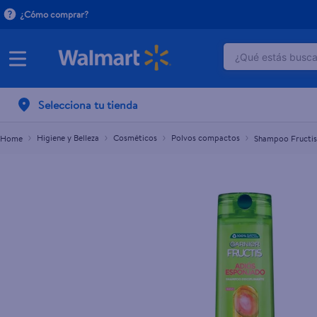
¿Cómo comprar?
¿Qué estás buscan
Shampoo Fructis Adios Esponjado - 350 ml
L.144.00
TÉRMINOS M
Selecciona tu tienda
1
.
crema do
2
.
herbal es
Higiene y Belleza
Cosméticos
Polvos compactos
Shampoo Fructis
3
.
dove uv
4
.
ego
5
.
gillette v
6
.
serums co
7
.
dove
8
.
pañales
9
.
aceite