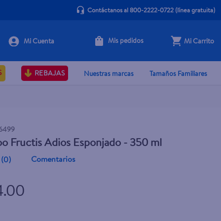
Contáctanos al 800-2222-0722
(línea gratuita)
Mis pedidos
Mi Carrito
+ Agregar
S
REBAJAS
Nuestras marcas
Tamaños Familiares
6499
 Fructis Adios Esponjado - 350 ml
Comentarios
(
0
)
4.00