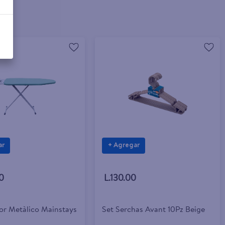
ar
+ Agregar
0
L.130.00
or Metàlico Mainstays
Set Serchas Avant 10Pz Beige