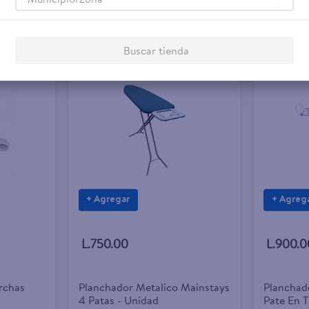
Buscar tienda
+ Agregar
+ Agreg
L.750.00
L.900.0
rchas
Planchador Metalico Mainstays
Planchad
4 Patas - Unidad
Pate En T