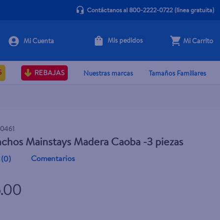
Contáctanos al 800-2222-0722
(línea gratuita)
Mis pedidos
Mi Carrito
+ Agregar
S
REBAJAS
Nuestras marcas
Tamaños Familiares
0461
chos Mainstays Madera Caoba -3 piezas
Comentarios
(
0
)
5.00