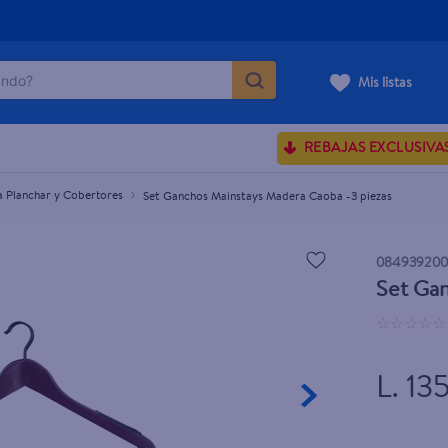
do?
Mis listas
ÁS BUSCADOS
REBAJAS EXCLUSIVA
sences
a Planchar y Cobertores
Set Ganchos Mainstays Madera Caoba -3 piezas
rporales dove
084939200
Set Gan
enus
☆
☆
☆
☆
☆
L. 13