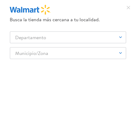
Busca la tienda más cercana a tu localidad.
¿Qué estás buscando?
Departamento
TÉRMINOS MÁS BUSCADOS
Selecciona tu tienda
1
.
herbal essences
Municipio/Zona
2
.
dove uv
semilla-rocalba-cebolla-morada-de-amposta-4-g-1
3
.
crema dove serum
OOPS!
4
.
ego
5
.
gillette venus
No encontramos ningún resultado para
"
semilla-rocalba-cebolla-morada-de-
6
.
serums corporales dove
amposta-4-g-1
"
7
.
dove
¿Qué debo hacer?
8
.
pañales
Comprueba los términos ingresados
9
.
desodorante dove