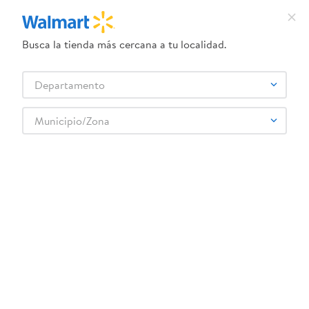
Busca la tienda más cercana a tu localidad.
¿Qué estás buscando?
Departamento
TÉRMINOS MÁS BUSCADOS
Selecciona tu tienda
1
.
crema dove serum
Municipio/Zona
Abarrotes
Aceites de cocina
Aceite de Oliva
2
.
herbal essences
Aceite de oliva extra virgen Sassón - 250 ml
3
.
dove uv
4
.
ego
5
.
serums corporales dove
6
.
gillette venus
:
0760573093853
7
.
dove
Aceite de oliva extra virgen Sassón - 250 ml
8
.
goodyear
Comentarios
☆
☆
☆
☆
☆
(
0
)
9
.
pañales