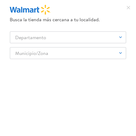
Busca la tienda más cercana a tu localidad.
¿Qué estás buscando?
Departamento
TÉRMINOS MÁS BUSCADOS
Selecciona tu tienda
1
.
dove uv
Municipio/Zona
Abarrotes
Enlatados y Conservas
Atún y Pescado
2
.
herbal essences
Sardina La Sirena En Salsa Tomate - 155 g
3
.
ego
4
.
serums corporales dove
5
.
gillette venus
6
.
dove
:
0028571000687
7
.
pañales
Sardina La Sirena En Salsa Tomate - 155 g
8
.
aceite
Comentarios
9
.
goodyear