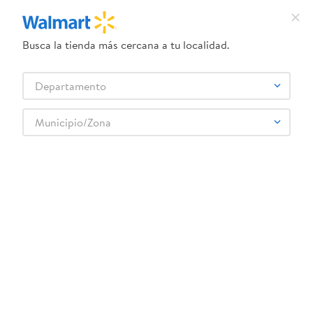
Busca la tienda más cercana a tu localidad.
¿Qué estás buscando?
Departamento
TÉRMINOS MÁS BUSCADOS
Selecciona tu tienda
1
.
crema dove serum
Municipio/Zona
Carnes, Embutidos y Mariscos
Embutidos y Carnes Frías
2
.
herbal essences
Jamón y Mortadela
Jamón Santa Lucia, pavo-Lb
3
.
dove uv
4
.
ego
5
.
serums corporales dove
6
.
gillette venus
:
2585360000009
7
.
dove
Jamón Santa Lucia, pavo-Lb
8
.
goodyear
Comentarios
9
.
pañales