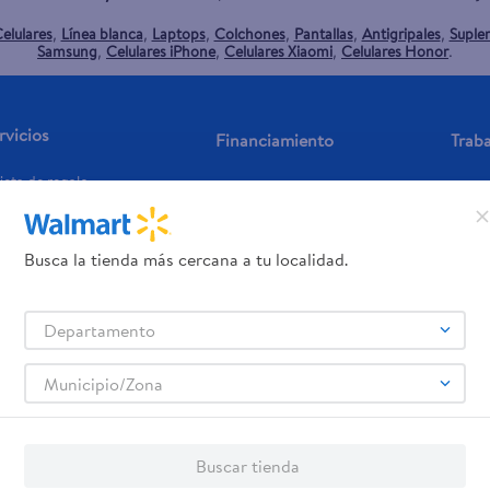
elulares
Línea blanca
Laptops
Colchones
Pantallas
Antigripales
Suple
,
,
,
,
,
,
Samsung
Celulares iPhone
Celulares Xiaomi
Celulares Honor
,
,
,
.
rvicios
Financiamiento
Trab
jeta de regalo
Tarjeta de Crédito
Aplic
os servicios:
Remesas
Busca la tienda más cercana a tu localidad.
agos de servicios
Departamento
Municipio/Zona
Buscar tienda