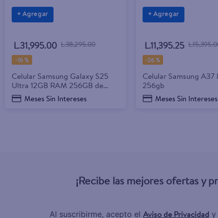
+ Agregar
+ Agregar
L.31,995.00
L.38,295.00
L.11,395.25
L.15,395.0
-
16 %
-
26 %
Celular Samsung Galaxy S25
Celular Samsung A37
Ultra 12GB RAM 256GB de
256gb
almacenamiento
Meses Sin Intereses
Meses Sin Intereses
¡Recibe las mejores ofertas y 
Aviso de Privacidad
Al suscribirme, acepto el
y