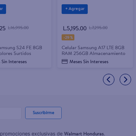
ar
+ Agregar
.25
L.16,995.00
L.5,195.00
L.7,295.00
-
29 %
Samsung S24 FE 8GB
Celular Samsung A17 LTE 8GB
lores Surtidos
RAM 256GB Almacenamiento
 Sin Intereses
Meses Sin Intereses
Suscribirme
Walmart Honduras
y promociones exclusivas de
.