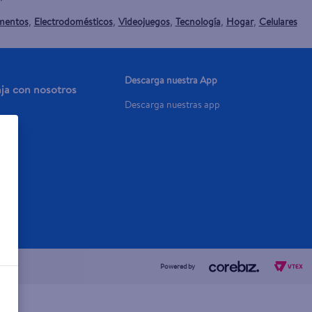
mentos
Electrodomésticos
Videojuegos
Tecnología
Hogar
Celulares
,
,
,
,
,
Descarga nuestra App
aja con nosotros
Descarga nuestras app
a Ya
Powered by