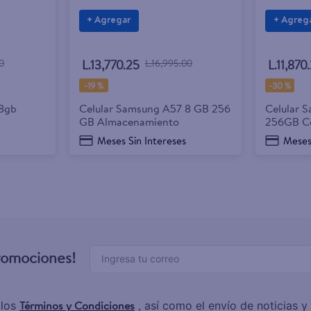
+ Agregar
+ Agreg
0
L.13,770.25
L.16,995.00
L.11,870
-
19 %
-
30 %
 8gb
Celular Samsung A57 8 GB 256
Celular 
GB Almacenamiento
256GB Co
Meses Sin Intereses
Meses
promociones!
Términos y Condiciones
 los
, así como el envío de noticias 