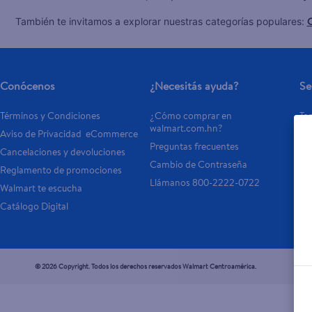
C
También te invitamos a explorar nuestras categorías populares:
Conócenos
¿Necesitás ayuda?
Se
Términos y Condiciones
¿Cómo comprar en 
Tar
walmart.com.hn?
Aviso de Privacidad  eCommerce 
Otr
Preguntas frecuentes
Cancelaciones y devoluciones
- 
Cambio de Contraseña
Reglamento de promociones
- P
Llámanos 800-2222-0722
Walmart te escucha
Catálogo Digital
© 2026 Copyright. Todos los derechos reservados Walmart Centroamérica.