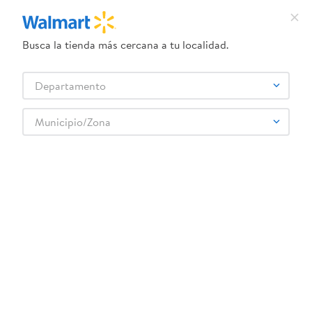
Busca la tienda más cercana a tu localidad.
¿Qué estás buscando?
Departamento
TÉRMINOS MÁS BUSCADOS
Selecciona tu tienda
1
.
crema dove serum
Municipio/Zona
Abarrotes
Pastas
Salsa para Pasta y Pizza
2
.
herbal essences
Salsa Picante Pace Medium 453 Gr
3
.
dove uv
4
.
ego
5
.
serums corporales dove
6
.
gillette venus
:
0041565000067
7
.
dove
Salsa Picante Pace Medium 453 Gr
8
.
goodyear
Comentarios
9
.
pañales