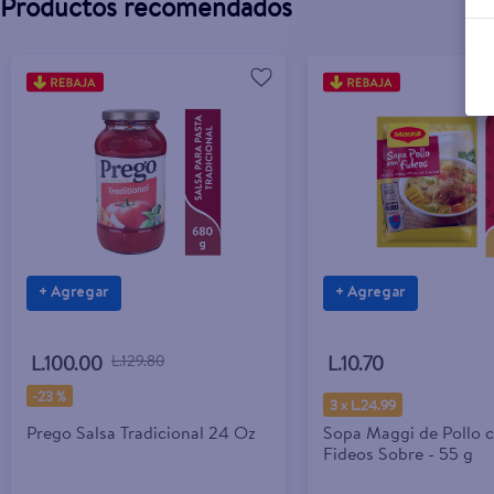
Productos recomendados
+ Agregar
+ Agregar
L.100.00
L.129.80
L.10.70
-
23 %
3 x L.24.99
Prego Salsa Tradicional 24 Oz
Sopa Maggi de Pollo 
Fideos Sobre - 55 g