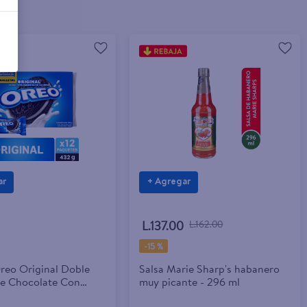
ar
+ Agregar
L.137.00
L.162.00
-
15 %
Oreo Original Doble
Salsa Marie Sharp's habanero
De Chocolate Con
muy picante - 296 ml
bor A Vainilla - 432g