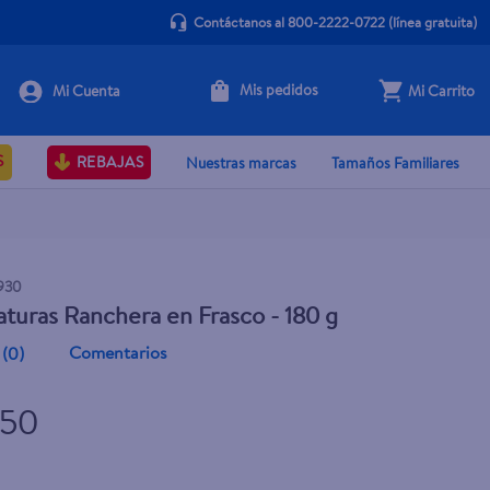
Contáctanos al 800-2222-0722
(línea gratuita)
Mis pedidos
Mi Carrito
+ Agregar
S
REBAJAS
Nuestras marcas
Tamaños Familiares
930
aturas Ranchera en Frasco - 180 g
Comentarios
(
0
)
.50