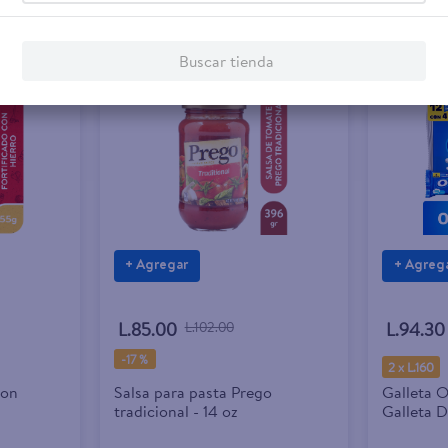
Buscar tienda
+ Agregar
+ Agreg
L.85.00
L.102.00
L.94.30
-
17 %
2 x L.160
con
Salsa para pasta Prego
Galleta 
tradicional - 14 oz
Galleta 
Crema Sa