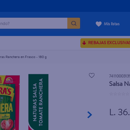
do?
Mis listas
ÁS BUSCADOS
REBAJAS EXCLUSIVA
sences
ras Ranchera en Frasco - 180 g
rporales dove
7411000313
Salsa N
enus
☆
☆
☆
☆
☆
L. 36