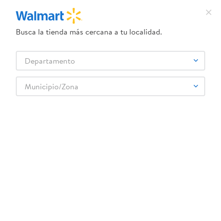
Busca la tienda más cercana a tu localidad.
¿Qué estás buscando?
Departamento
TÉRMINOS MÁS BUSCADOS
Selecciona tu tienda
1
.
herbal essences
Municipio/Zona
2
.
dove uv
salchicha-fud-ahumada-350gr
3
.
crema dove serum
OOPS!
4
.
ego
5
.
gillette venus
No encontramos ningún resultado para
"
salchicha-fud-ahumada-350gr
"
6
.
serums corporales dove
¿Qué debo hacer?
7
.
dove
8
.
pañales
Comprueba los términos ingresados
Intenta utilizar una sola palabra
9
.
desodorante dove