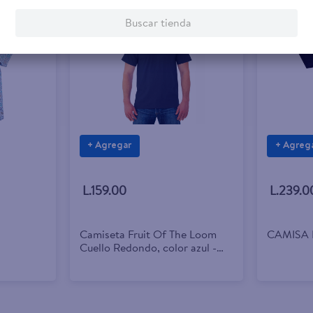
Buscar tienda
+ Agregar
+ Agreg
L.159.00
L.239.0
Camiseta Fruit Of The Loom
CAMISA 
Cuello Redondo, color azul -
Talla XL