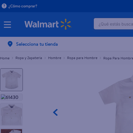
¿Cómo comprar?
¿Qué estás buscan
Ropa Para Hombre Muk Luks Camisa Tech Muk L
TÉRMINOS M
Selecciona tu tienda
1
.
crema do
2
.
herbal es
Ropa y Zapatería
Hombre
Ropa para Hombre
Ropa Para Hombre 
3
.
dove uv
4
.
ego
5
.
serums co
6
.
gillette v
7
.
dove
8
.
goodyear
9
.
pañales