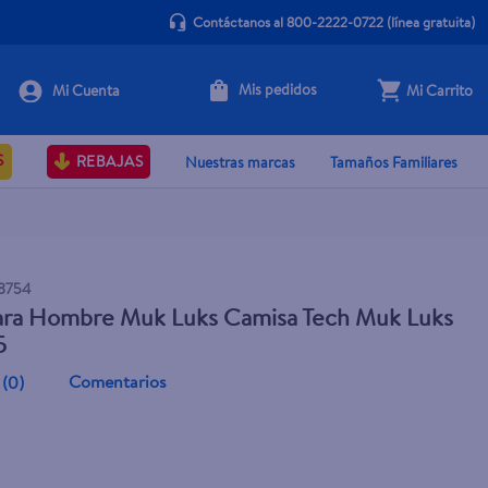
Contáctanos al 800-2222-0722
(línea gratuita)
Mis pedidos
Mi Carrito
Agotado
S
REBAJAS
Nuestras marcas
Tamaños Familiares
8754
ara Hombre Muk Luks Camisa Tech Muk Luks
5
Comentarios
(
0
)