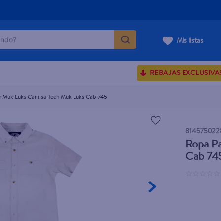
do?
Mis listas
uks Cab 745
ÁS BUSCADOS
REBAJAS EXCLUSIVA
ve serum
sences
Muk Luks Camisa Tech Muk Luks Cab 745
814575022
Ropa P
rporales dove
Cab 74
enus
☆
☆
☆
☆
☆