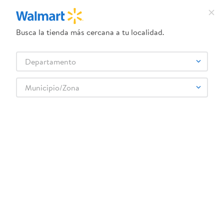
Busca la tienda más cercana a tu localidad.
¿Qué estás buscando?
Departamento
TÉRMINOS MÁS BUSCADOS
Selecciona tu tienda
1
.
dove uv
Municipio/Zona
Ropa y Zapatería
Ropa Para Niñas
2
.
herbal essences
Ropa Interior y Pijamas de Niñas
Ropa Interior y Pijamas De Niñas Boulevard 3pk Calcetas Ninas Casual Ankle 684
3
.
ego
4
.
serums corporales dove
5
.
gillette venus
6
.
dove
7
.
pañales
8
.
aceite
9
.
goodyear