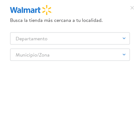
Busca la tienda más cercana a tu localidad.
¿Qué estás buscando?
Departamento
TÉRMINOS MÁS BUSCADOS
Selecciona tu tienda
1
.
crema dove serum
Municipio/Zona
Lácteos
Leche
Leche Entera
2
.
herbal essences
Ron Plata sabor Guava Piña - 1000 ml
3
.
dove uv
4
.
ego
5
.
serums corporales dove
6
.
gillette venus
:
7422111060958
7
.
dove
Ron Plata sabor Guava Piña - 1000 ml
8
.
goodyear
Comentarios
9
.
pañales