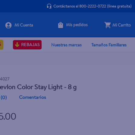
Contáctanos al 800-2222-0722
(línea gratuita)
Mis pedidos
Mi Carrito
+ Agregar
S
REBAJAS
Nuestras marcas
Tamaños Familiares
4027
evlon Color Stay Light - 8 g
Comentarios
(
0
)
5.00