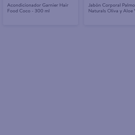
Acondicionador Garnier Hair
Jabón Corporal Palmo
Food Coco - 300 ml
Naturals Oliva y Aloe 
Avena y Azúcar Moren
- 100g