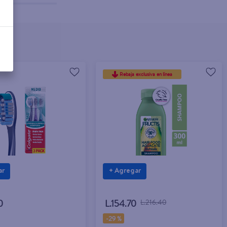
Rebaja exclusiva en línea
ar
+ Agregar
0
L.154.70
L.216.40
-
29 %