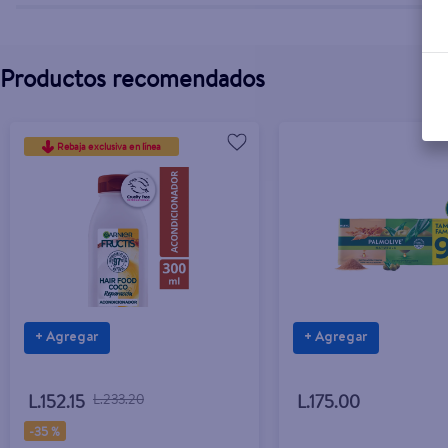
Productos recomendados
Rebaja exclusiva en línea
+ Agregar
+ Agregar
L.152.15
L.233.20
L.175.00
-
35 %