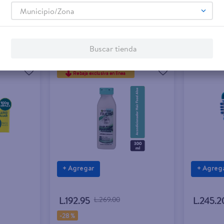
Municipio/Zona
Buscar tienda
Rebaja exclusiva en línea
+ Agregar
+ Agreg
L.192.95
L.269.00
L.245.2
-
28 %