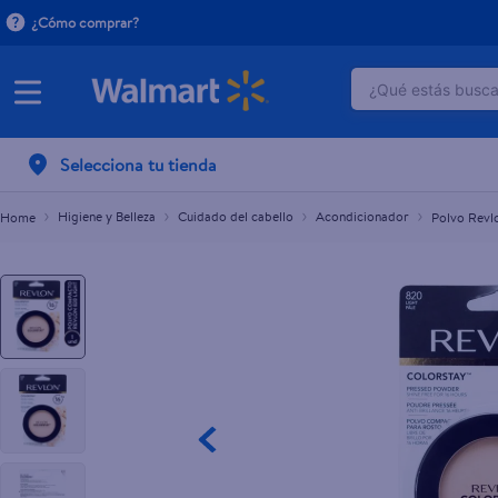
¿Cómo comprar?
¿Qué estás buscan
Polvo Revlon Color Stay Light - 8 g
L.495.00
TÉRMINOS M
Selecciona tu tienda
1
.
crema do
2
.
herbal es
Higiene y Belleza
Cuidado del cabello
Acondicionador
Polvo Revlo
3
.
dove uv
4
.
ego
5
.
serums co
6
.
gillette v
7
.
dove
8
.
goodyear
9
.
pañales