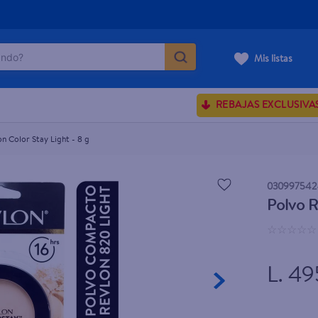
do?
Mis listas
ÁS BUSCADOS
REBAJAS EXCLUSIVA
ve serum
sences
n Color Stay Light - 8 g
030997542
Polvo R
rporales dove
☆
☆
☆
☆
☆
enus
L. 49