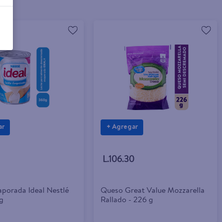
ar
+ Agregar
L.106.30
aporada Ideal Nestlé
Queso Great Value Mozzarella
0g
Rallado - 226 g