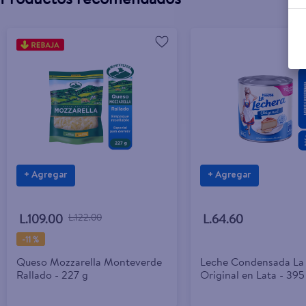
+ Agregar
+ Agregar
L.109.00
L.122.00
L.64.60
-
11 %
Queso Mozzarella Monteverde
Leche Condensada La
Rallado - 227 g
Original en Lata - 395