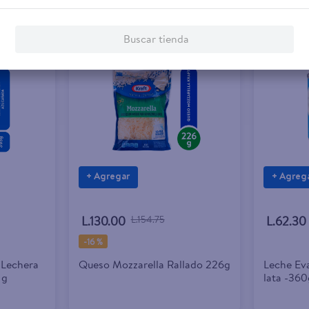
Buscar tienda
+ Agregar
+ Agreg
L.130.00
L.154.75
L.62.30
-
16 %
 Lechera
Queso Mozzarella Rallado 226g
Leche Ev
 g
lata -36