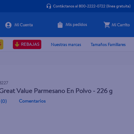
Contáctanos al 800-2222-0722
(línea gratuita)
Mis pedidos
Mi Carrito
Agotado
S
REBAJAS
Nuestras marcas
Tamaños Familiares
3227
reat Value Parmesano En Polvo - 226 g
Comentarios
(
0
)