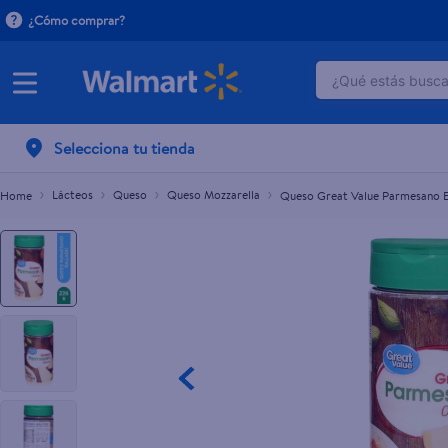
¿Cómo comprar?
¿Qué estás buscan
Queso Great Value Parmesano En Polvo - 226 g
TÉRMINOS M
Selecciona tu tienda
1
.
crema do
2
.
herbal es
Lácteos
Queso
Queso Mozzarella
Queso Great Value Parmesano E
3
.
dove uv
4
.
ego
5
.
serums co
6
.
gillette v
7
.
dove
8
.
goodyear
9
.
pañales