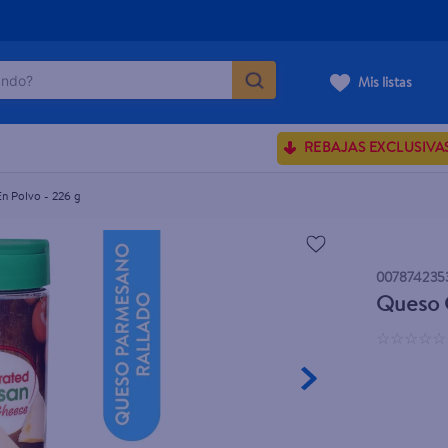
do?
Mis listas
ÁS BUSCADOS
REBAJAS EXCLUSIVA
ve serum
sences
n Polvo - 226 g
007874235
rporales dove
Queso G
enus
☆
☆
☆
☆
☆