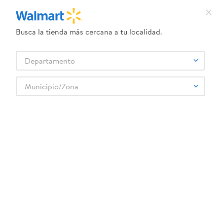
Busca la tienda más cercana a tu localidad.
¿Qué estás buscando?
Departamento
TÉRMINOS MÁS BUSCADOS
Selecciona tu tienda
1
.
dove uv
Municipio/Zona
Lácteos
Queso
Queso Mozzarella
2
.
herbal essences
Queso Great Value Cheddar Rallado - 227 g
3
.
ego
4
.
serums corporales dove
5
.
gillette venus
6
.
dove
:
0078742353180
7
.
pañales
Queso Great Value Cheddar Rallado - 227 g
8
.
aceite
Comentarios
9
.
goodyear