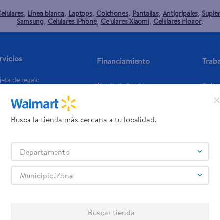
elulares
Línea blanca
Laptops
Colchones
Pantallas
Antigripales
Suple
,
,
,
,
,
,
Samsung
Celulares iPhone
Celulares Xiaomi
Celulares Honor
,
,
,
.
rvicios
Financiamiento
Trab
jeta de regalo
Tarjeta de Crédito
Aplic
os servicios:
Remesas
agos de servicios
Busca la tienda más cercana a tu localidad.
Departamento
Municipio/Zona
Buscar tienda