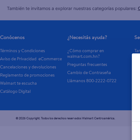
C
También te invitamos a explorar nuestras categorías populares:
Conócenos
¿Necesitás ayuda?
Se
Términos y Condiciones
¿Cómo comprar en 
Tar
walmart.com.hn?
Aviso de Privacidad  eCommerce 
Otr
Preguntas frecuentes
Cancelaciones y devoluciones
- 
Cambio de Contraseña
Reglamento de promociones
- P
Llámanos 800-2222-0722
Walmart te escucha
Catálogo Digital
© 2026 Copyright. Todos los derechos reservados Walmart Centroamérica.