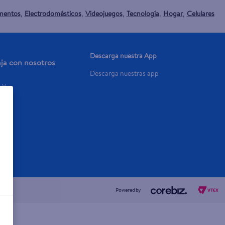
mentos
Electrodomésticos
Videojuegos
Tecnología
Hogar
Celulares
,
,
,
,
,
Descarga nuestra App
aja con nosotros
Descarga nuestras app
a Ya
Powered by