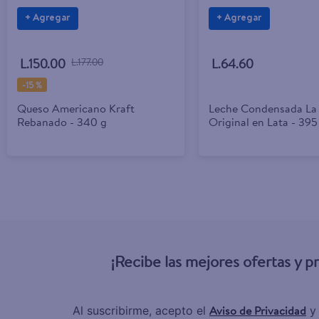
+ Agregar
+ Agregar
L.150.00
L.177.00
L.64.60
-
15 %
Queso Americano Kraft
Leche Condensada La
Rebanado - 340 g
Original en Lata - 395
¡Recibe las mejores ofertas y 
Aviso de Privacidad
Al suscribirme, acepto el
y