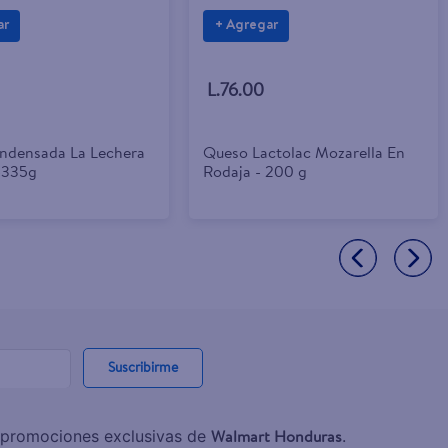
ar
+ Agregar
L.76.00
ndensada La Lechera
Queso Lactolac Mozarella En
 -335g
Rodaja - 200 g
Suscribirme
Walmart Honduras
y promociones exclusivas de
.