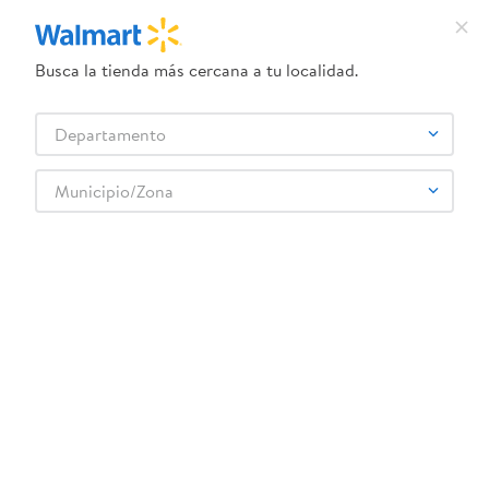
Busca la tienda más cercana a tu localidad.
¿Qué estás buscando?
Departamento
TÉRMINOS MÁS BUSCADOS
Selecciona tu tienda
1
.
herbal essences
Municipio/Zona
Lácteos
Queso
Queso Americano
2
.
dove uv
Queso Borden Americano Rebanado - 185 g
3
.
crema dove serum
4
.
ego
5
.
gillette venus
6
.
serums corporales dove
:
0053000003502
7
.
dove
Queso Borden Americano Rebanado - 185 g
8
.
pañales
Comentarios
9
.
desodorante dove