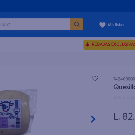
do?
Mis listas
ÁS BUSCADOS
REBAJAS EXCLUSIVA
ve serum
sences
742460000
Quesill
enus
☆
☆
☆
☆
☆
rporales dove
L. 82