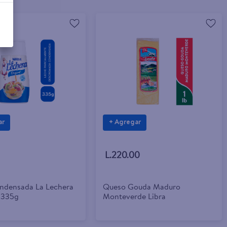
ar
+ Agregar
L.220.00
ndensada La Lechera
Queso Gouda Maduro
 -335g
Monteverde Libra