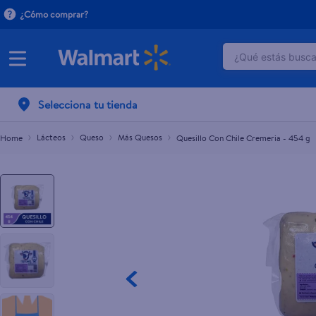
¿Cómo comprar?
¿Qué estás buscan
Quesillo Con Chile Cremeria - 454 g
L.82.00
TÉRMINOS M
Selecciona tu tienda
1
.
crema do
2
.
herbal es
Lácteos
Queso
Más Quesos
Quesillo Con Chile Cremeria - 454 g
3
.
dove uv
4
.
ego
5
.
gillette v
6
.
serums co
7
.
dove
8
.
pañales
9
.
aceite