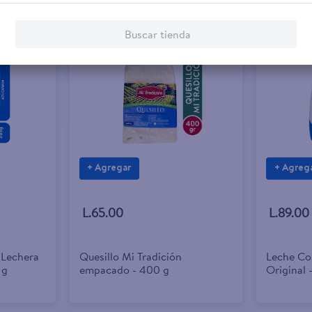
Buscar tienda
+ Agregar
+ Agreg
L.65.00
L.89.00
 Lechera
Quesillo Mi Tradición
Leche Co
 g
empacado - 400 g
Original