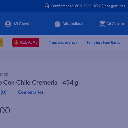
Contáctanos al 800-2222-0722
(línea gratuita)
Mis pedidos
Mi Carrito
+ Agregar
S
REBAJAS
Nuestras marcas
Tamaños Familiares
0155
o Con Chile Cremeria - 454 g
Comentarios
(
0
)
.00