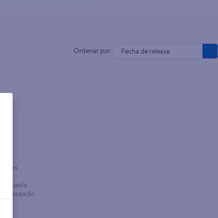
Fecha de release
o
sados
abra
búsqueda
no deseado