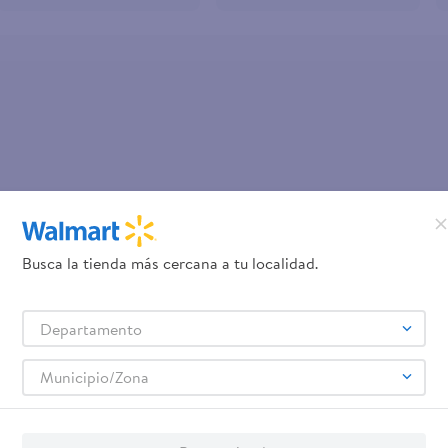
OOPS!
No se encontró ningún product
Busca la tienda más cercana a tu localidad.
¿Qué debo hacer?
Departamento
Comprueba los términos ingre
Intenta utilizar una sola pal
Municipio/Zona
Utiliza términos genéricos en la 
Intenta buscar sinónimos del térmi