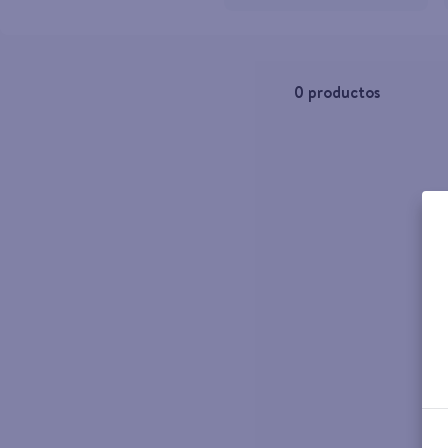
10
.
aceite
0
productos