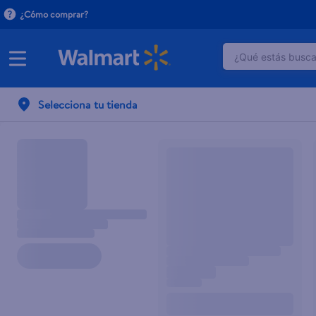
¿Cómo comprar?
¿Qué estás buscan
TÉRMINOS M
Selecciona tu tienda
1
.
crema do
2
.
herbal es
3
.
dove uv
4
.
ego
5
.
serums co
6
.
gillette v
7
.
dove
8
.
goodyear
9
.
pañales