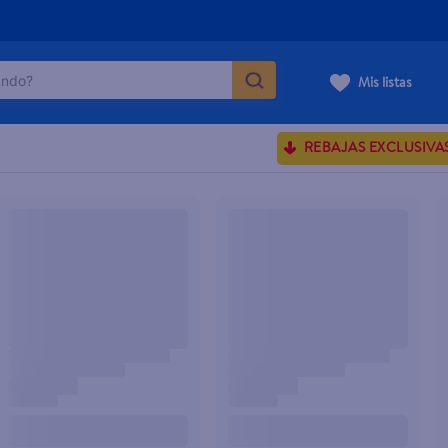
do?
Mis listas
ÁS BUSCADOS
REBAJAS EXCLUSIVA
ve serum
sences
rporales dove
enus