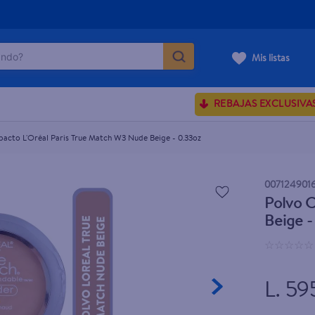
do?
e Beige - 0.33oz
Mis listas
ÁS BUSCADOS
REBAJAS EXCLUSIVA
ve serum
sences
acto L'Oréal Paris True Match W3 Nude Beige - 0.33oz
007124901
Polvo 
rporales dove
Beige -
enus
☆
☆
☆
☆
☆
L. 59