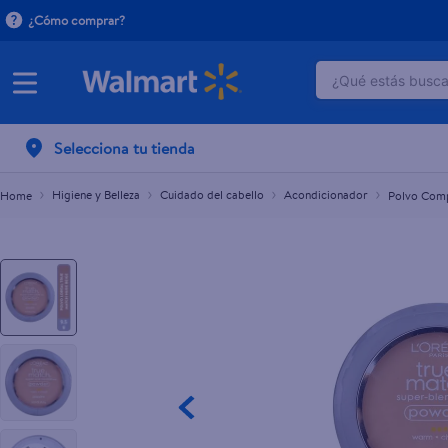
¿Cómo comprar?
¿Qué estás buscan
Polvo Compacto L'Oréal Paris True Match W3 Nud
L.595.50
TÉRMINOS M
Selecciona tu tienda
1
.
crema do
2
.
herbal es
Higiene y Belleza
Cuidado del cabello
Acondicionador
Polvo Comp
3
.
dove uv
4
.
ego
5
.
serums co
6
.
gillette v
7
.
dove
8
.
goodyear
9
.
pañales