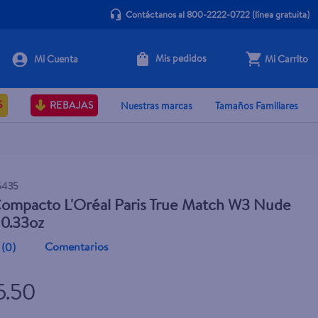
Contáctanos al 800-2222-0722
(línea gratuita)
Mis pedidos
Mi Carrito
+ Agregar
S
REBAJAS
Nuestras marcas
Tamaños Familiares
6435
Compacto L'Oréal Paris True Match W3 Nude
 0.33oz
Comentarios
(
0
)
5.50