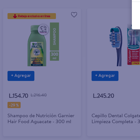
Rebaja exclusiva en línea
+ Agregar
+ Agregar
L.154.70
L.216.40
L.245.20
-
29 %
Shampoo de Nutrición Garnier
Cepillo Dental Colgat
Hair Food Aguacate - 300 ml
Limpieza Completa - 3