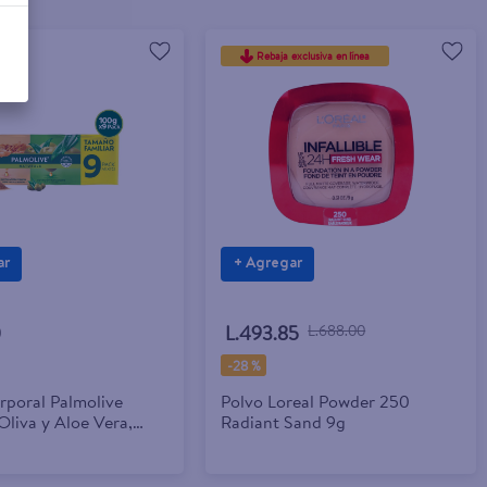
Rebaja exclusiva en línea
ar
+ Agregar
0
L.493.85
L.688.00
-
28 %
rporal Palmolive
Polvo Loreal Powder 250
Oliva y Aloe Vera,
Radiant Sand 9g
Azúcar Morena 9 Pack