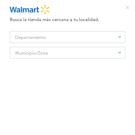
Busca la tienda más cercana a tu localidad.
¿Qué estás buscando?
Departamento
TÉRMINOS MÁS BUSCADOS
Selecciona tu tienda
1
.
crema dove serum
Municipio/Zona
Deportes
Fitness
Pesas y Mancuernas
2
.
herbal essences
Disco de peso Athletic Works cromado - 10 lb
3
.
dove uv
4
.
ego
5
.
serums corporales dove
6
.
gillette venus
:
8567900105416
7
.
dove
Disco de peso Athletic Works cromado - 10
lb
8
.
goodyear
9
.
pañales