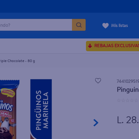
do?
Mis listas
ÁS BUSCADOS
REBAJAS EXCLUSIVA
ve serum
riple Chocolate - 80 g
sences
744102951
Pinguin
rporales dove
☆
☆
☆
☆
☆
enus
L. 28