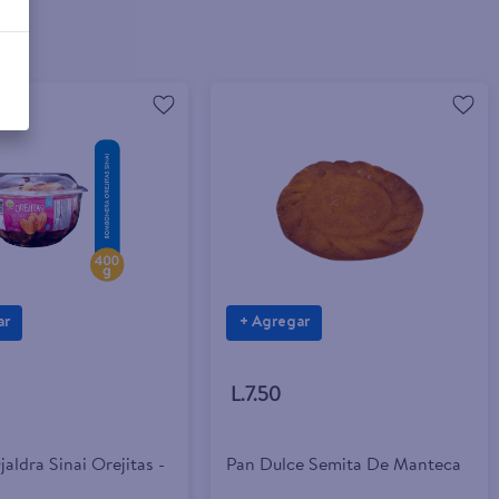
ar
+ Agregar
L.7.50
aldra Sinai Orejitas -
Pan Dulce Semita De Manteca