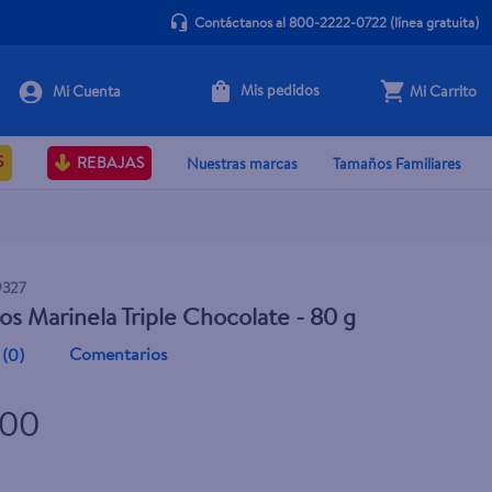
Contáctanos al 800-2222-0722
(línea gratuita)
Mis pedidos
Mi Carrito
+ Agregar
S
REBAJAS
Nuestras marcas
Tamaños Familiares
9327
os Marinela Triple Chocolate - 80 g
Comentarios
(
0
)
.00