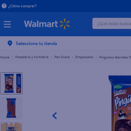
¿Cómo comprar?
¿Qué estás buscan
Pinguinos Marinela Triple Chocolate - 80 g
L.28.00
TÉRMINOS M
Selecciona tu tienda
1
.
crema do
2
.
dove uv
Panadería y tortillería
Pan Dulce
Empacados
Pinguinos Marinela T
3
.
herbal es
4
.
ego
5
.
serums co
6
.
gillette v
7
.
pañales
8
.
goodyear
9
.
dove