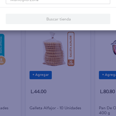
Buscar tienda
+ Agregar
+ Agreg
L.44.00
L.80.80
dades
Galleta Alfajor - 10 Unidades
Pan De Oj
400 g