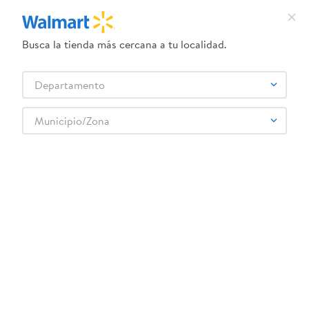
Busca la tienda más cercana a tu localidad.
¿Qué estás buscando?
Departamento
TÉRMINOS MÁS BUSCADOS
Selecciona tu tienda
1
.
dove uv
Municipio/Zona
Alimentos Congelados
Postres Congelados
Pay y Pasteles
2
.
herbal essences
Pastel Mini Seco - 1 Unidad
3
.
ego
4
.
serums corporales dove
5
.
gillette venus
6
.
dove
:
2539090000006
7
.
pañales
Pastel Mini Seco - 1 Unidad
8
.
aceite
Comentarios
☆
☆
☆
☆
☆
(
0
)
9
.
goodyear