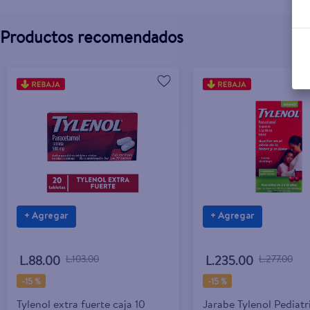
Productos recomendados
+ Agregar
+ Agregar
L.88.00
L.103.00
L.235.00
L.277.00
-
15 %
-
15 %
Tylenol extra fuerte caja 10
Jarabe Tylenol Pediat