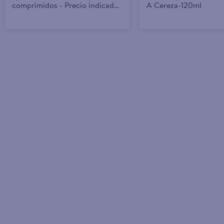
comprimidos - Precio indicado
A Cereza-120ml
por caja