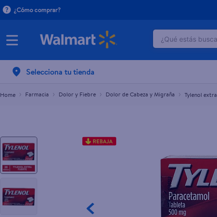
¿Cómo comprar?
¿Qué estás buscan
Tylenol extra fuerte caja 10 comprimidos - Precio 
L.88.00
L.103.00
TÉRMINOS M
Selecciona tu tienda
1
.
crema do
2
.
dove uv
Farmacia
Dolor y Fiebre
Dolor de Cabeza y Migraña
Tylenol extr
3
.
herbal es
4
.
ego
5
.
serums co
6
.
gillette v
7
.
pañales
8
.
goodyear
9
.
dove