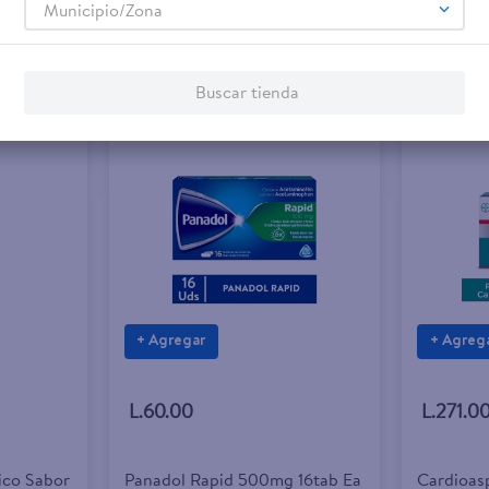
Municipio/Zona
Buscar tienda
+ Agregar
+ Agreg
L.60.00
L.271.0
rico Sabor
Panadol Rapid 500mg 16tab Ea
Cardioasp