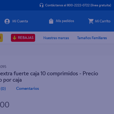
Contáctanos al 800-2222-0722
(línea gratuita)
Mis pedidos
Mi Carrito
+ Agregar
S
REBAJAS
Nuestras marcas
Tamaños Familiares
8095
 extra fuerte caja 10 comprimidos - Precio
o por caja
Comentarios
(
0
)
.00