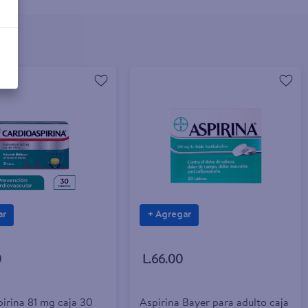
ar
+ Agregar
0
L.66.00
irina 81 mg caja 30
Aspirina Bayer para adulto caja