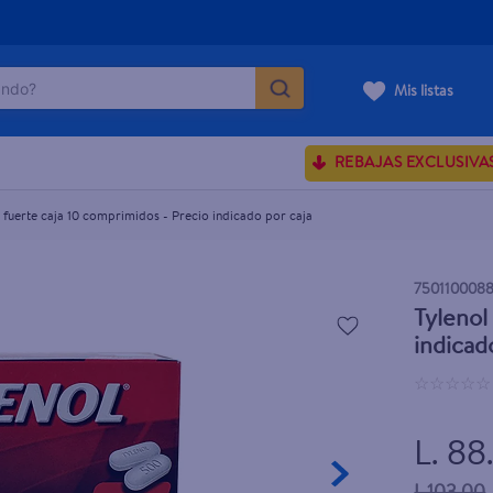
do?
indicado por caja
Mis listas
ÁS BUSCADOS
REBAJAS EXCLUSIVA
ve serum
a fuerte caja 10 comprimidos - Precio indicado por caja
sences
750110008
Tylenol
rporales dove
indicad
enus
☆
☆
☆
☆
☆
L. 88
L.103.00