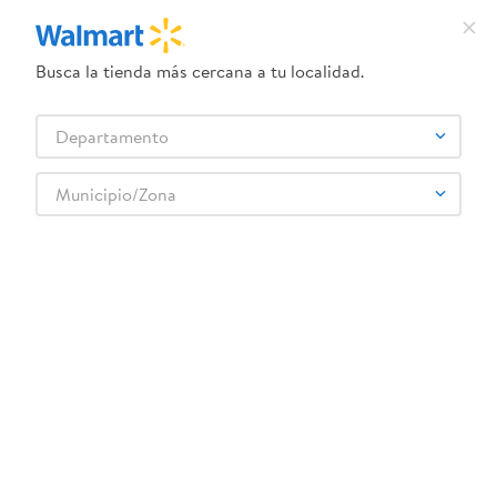
Busca la tienda más cercana a tu localidad.
¿Qué estás buscando?
Departamento
TÉRMINOS MÁS BUSCADOS
Selecciona tu tienda
1
.
crema dove serum
Municipio/Zona
Artículos para el hogar
Organización y Almacenamiento
2
.
herbal essences
Canastas y Basureros
Papelero 5500ml Hello Kitty Friends
3
.
dove uv
4
.
ego
5
.
serums corporales dove
6
.
gillette venus
:
6923610019085
7
.
dove
Papelero 5500ml Hello Kitty Friends
8
.
goodyear
Comentarios
9
.
pañales