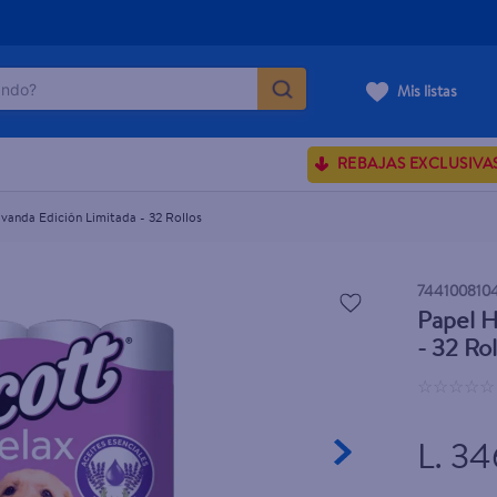
do?
ada - 32 Rollos
Mis listas
ÁS BUSCADOS
REBAJAS EXCLUSIVA
ve serum
sences
avanda Edición Limitada - 32 Rollos
744100810
Papel H
rporales dove
- 32 Rol
enus
☆
☆
☆
☆
☆
L. 34