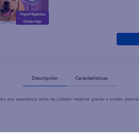
Descripción
Características
ba una experiencia única de cuidado relajante gracias a aceites esencia