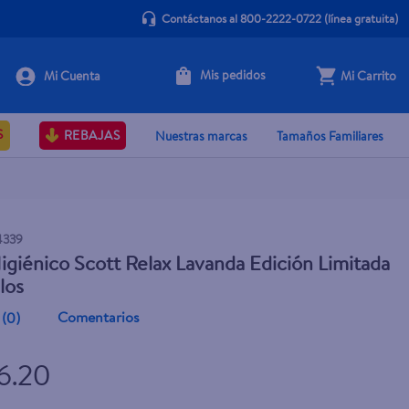
Contáctanos al 800-2222-0722
(línea gratuita)
Mis pedidos
Mi Carrito
+ Agregar
S
REBAJAS
Nuestras marcas
Tamaños Familiares
4339
igiénico Scott Relax Lavanda Edición Limitada
los
Comentarios
(
0
)
6.20