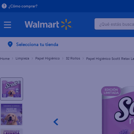
¿Cómo comprar?
¿Qué estás buscan
Papel Higiénico Scott Relax Lavanda Edición Limit
L.346.20
TÉRMINOS M
Selecciona tu tienda
1
.
crema do
2
.
herbal es
Limpieza
Papel Higiénico
32 Rollos
Papel Higiénico Scott Relax L
3
.
dove uv
4
.
ego
5
.
serums co
6
.
gillette v
7
.
dove
8
.
goodyear
9
.
pañales