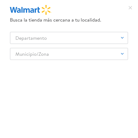
Busca la tienda más cercana a tu localidad.
¿Qué estás buscando?
Departamento
TÉRMINOS MÁS BUSCADOS
Selecciona tu tienda
1
.
crema dove serum
Municipio/Zona
Limpieza
Desechables
Papel aluminio y adherente
2
.
dove uv
Papel Foilpac Aluminio Rojo 75 Pie 1 Ea
3
.
herbal essences
4
.
ego
5
.
serums corporales dove
6
.
gillette venus
:
7428732006016
7
.
pañales
Papel Foilpac Aluminio Rojo 75 Pie 1 Ea
8
.
goodyear
Comentarios
☆
☆
☆
☆
☆
(
0
)
9
.
dove