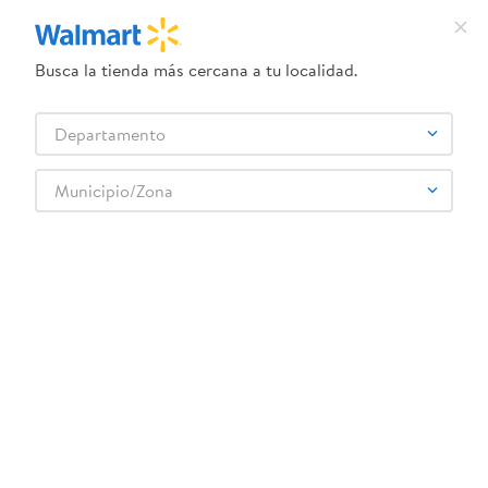
Busca la tienda más cercana a tu localidad.
¿Qué estás buscando?
Departamento
TÉRMINOS MÁS BUSCADOS
Selecciona tu tienda
1
.
dove uv
Municipio/Zona
Electrónica
Televisores
Pantallas
2
.
herbal essences
Pantalla RCA Roku QLED - 65 Pulgadas
3
.
ego
Rebaja exclusiva en línea
4
.
serums corporales dove
5
.
gillette venus
6
.
dove
:
7453021623353
7
.
pañales
Pantalla RCA Roku QLED - 65 Pulgadas
8
.
aceite
Comentarios
☆
☆
☆
☆
☆
(
0
)
9
.
goodyear