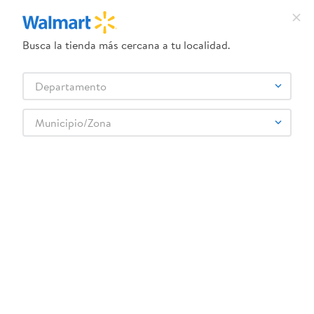
Busca la tienda más cercana a tu localidad.
¿Qué estás buscando?
Departamento
TÉRMINOS MÁS BUSCADOS
Selecciona tu tienda
1
.
crema dove serum
Municipio/Zona
Bebes y Niños
Pañales
Pañales - Etapa 4
2
.
herbal essences
Pañales Pampers Zzz Etapa 4 - 58 Uds
3
.
dove uv
4
.
ego
5
.
serums corporales dove
6
.
gillette venus
:
0037000775997
7
.
dove
Pañales Pampers Zzz Etapa 4 - 58 Uds
8
.
goodyear
Comentarios
9
.
pañales