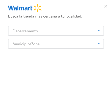
Busca la tienda más cercana a tu localidad.
¿Qué estás buscando?
Departamento
TÉRMINOS MÁS BUSCADOS
Selecciona tu tienda
1
.
dove uv
Municipio/Zona
Bebes y Niños
Pañales
Pañales - Etapa 2
2
.
herbal essences
Panal Baby Nutrine Talla M - 50 Uds
3
.
ego
4
.
serums corporales dove
5
.
gillette venus
6
.
dove
7
.
pañales
8
.
aceite
9
.
goodyear