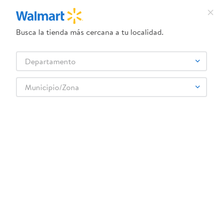
Busca la tienda más cercana a tu localidad.
¿Qué estás buscando?
Departamento
TÉRMINOS MÁS BUSCADOS
Selecciona tu tienda
1
.
crema dove serum
Municipio/Zona
Bebes y Niños
Pañales
Pañales - Etapa 6
2
.
herbal essences
Pañales Pampers Swaddlers Etapa 6 Libre de Derrames - 72 Uds
3
.
dove uv
4
.
ego
5
.
gillette venus
6
.
serums corporales dove
Tipo
7
.
dove
Talla 6
8
.
pañales
9
.
aceite
:
0037000749882