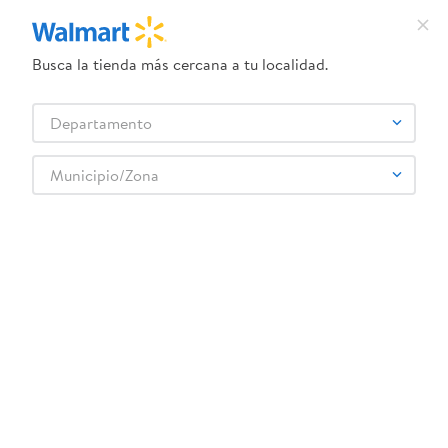
Busca la tienda más cercana a tu localidad.
¿Qué estás buscando?
Departamento
TÉRMINOS MÁS BUSCADOS
Selecciona tu tienda
1
.
dove uv
Municipio/Zona
Bebes y Niños
Pañales
Pañales - Etapa 5
2
.
herbal essences
Pañales Pampers Cruisers 360 Talla 5 12+ kg Fácil de Subir - 56 Uds
3
.
ego
Rebaja exclusiva en línea
4
.
serums corporales dove
5
.
gillette venus
6
.
dove
7
.
pañales
8
.
aceite
9
.
goodyear