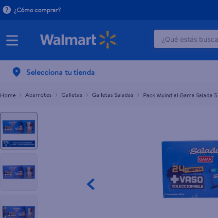
¿Cómo comprar?
¿Qué estás buscan
Pack Mulndial Gama Salada 576g
TÉRMINOS M
Selecciona tu tienda
1
.
crema do
2
.
herbal es
Abarrotes
Galletas
Galletas Saladas
Pack Mulndial Gama Salada 
3
.
dove uv
4
.
ego
5
.
serums co
6
.
gillette v
7
.
dove
8
.
goodyear
9
.
pañales