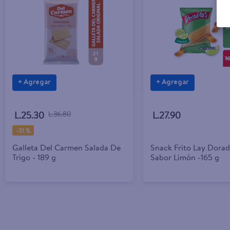
+ Agregar
+ Agregar
L.25.30
L.36.80
L.27.90
-
31 %
Galleta Del Carmen Salada De
Snack Frito Lay Dorad
Trigo - 189 g
Sabor Limón -165 g