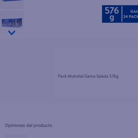
10
.
aceite
Pack Mulndial Gama Salada 576g
☆
☆
☆
☆
☆