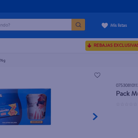
do?
Mis listas
ÁS BUSCADOS
REBAJAS EXCLUSIVA
ve serum
sences
576g
0753081011
rporales dove
Pack Mu
enus
☆
☆
☆
☆
☆