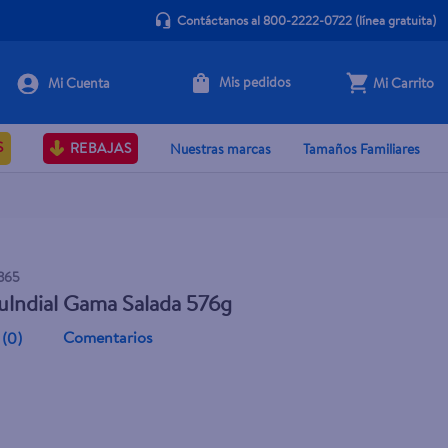
Contáctanos al 800-2222-0722
(línea gratuita)
Mis pedidos
Mi Carrito
Agotado
S
REBAJAS
Nuestras marcas
Tamaños Familiares
365
lndial Gama Salada 576g
Comentarios
(
0
)