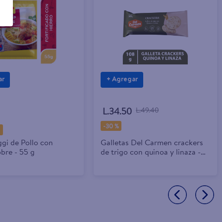
ar
+ Agregar
L.34.50
L.49.40
-
30 %
9
gi de Pollo con
Galletas Del Carmen crackers
bre - 55 g
de trigo con quinoa y linaza -
108 g