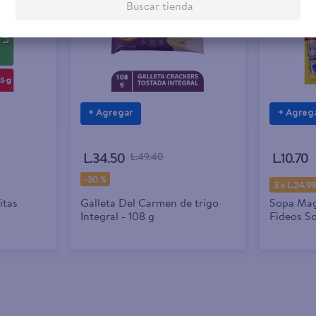
Buscar tienda
+ Agregar
+ Agreg
L.34.50
L.49.40
L.10.70
-
30 %
3 x L.24.9
itas
Galleta Del Carmen de trigo
Sopa Mag
Integral - 108 g
Fideos So