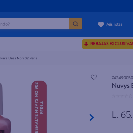
do?
Mis listas
ÁS BUSCADOS
REBAJAS EXCLUSIVA
sences
 Para Unas No 902 Perla
rporales dove
742490050
Nuvys E
enus
☆
☆
☆
☆
☆
L. 65