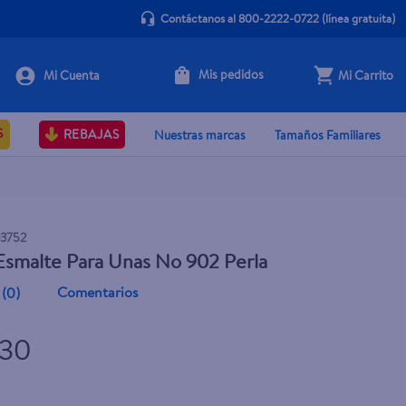
Contáctanos al 800-2222-0722
(línea gratuita)
Mis pedidos
Mi Carrito
+ Agregar
S
REBAJAS
Nuestras marcas
Tamaños Familiares
3752
smalte Para Unas No 902 Perla
Comentarios
(
0
)
.30