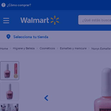
¿Cómo comprar?
¿Qué estás buscan
Nuvys Esmalte Para Unas No 902 Perla
L.65.30
TÉRMINOS M
Selecciona tu tienda
1
.
dove uv
2
.
herbal es
Higiene y Belleza
Cosméticos
Esmaltes y manicure
Nuvys Esmalte
3
.
ego
4
.
serums co
5
.
gillette v
6
.
dove
7
.
pañales
8
.
aceite
9
.
goodyear