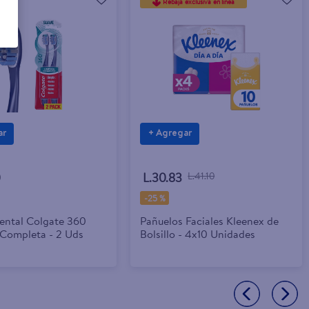
Rebaja exclusiva en línea
ar
+ Agregar
0
L.30.83
L.41.10
-
25 %
Dental Colgate 360
Pañuelos Faciales Kleenex de
 Completa - 2 Uds
Bolsillo - 4x10 Unidades