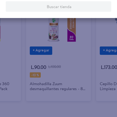
Buscar tienda
+ Agregar
+ Agreg
L.90.00
L.100.00
L.173.0
-
10 %
e 360
Almohadilla Zuum
Cepillo 
Pack
desmaquillantes regulares - 80
Limpieza
uds