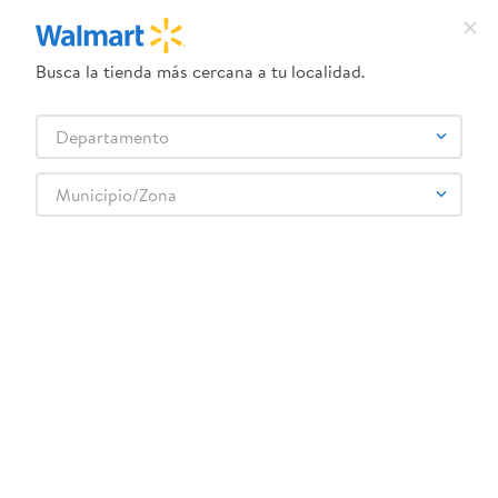
Busca la tienda más cercana a tu localidad.
¿Qué estás buscando?
Departamento
TÉRMINOS MÁS BUSCADOS
Selecciona tu tienda
1
.
crema dove serum
Municipio/Zona
Higiene y Belleza
Cosméticos
Esmaltes y manicure
2
.
herbal essences
Nuvys Esmalte Para Unas No 21Rosa Palido
3
.
dove uv
4
.
ego
5
.
gillette venus
6
.
serums corporales dove
:
7424900503110
7
.
dove
Nuvys Esmalte Para Unas No 21Rosa Palido
8
.
pañales
Comentarios
9
.
aceite