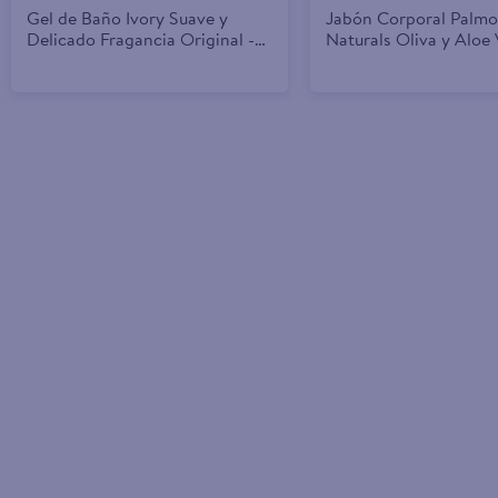
Gel de Baño Ivory Suave y
Jabón Corporal Palmo
Delicado Fragancia Original -
Naturals Oliva y Aloe 
798 ml
Avena y Azúcar Moren
- 100g