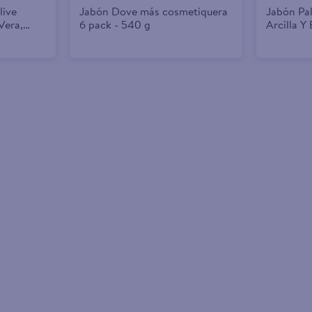
live
Jabón Dove más cosmetiquera
Jabón Pa
Vera,
6 pack - 540 g
Arcilla Y
a 9 Pack
g