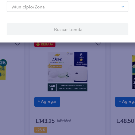
Municipio/Zona
Buscar tienda
+ Agregar
+ Agreg
L.143.25
L.191.00
L.48.50
-
25 %