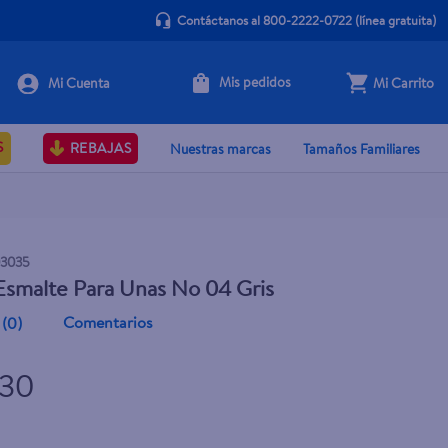
Contáctanos al 800-2222-0722
(línea gratuita)
Mis pedidos
Mi Carrito
+ Agregar
S
REBAJAS
Nuestras marcas
Tamaños Familiares
3035
smalte Para Unas No 04 Gris
Comentarios
(
0
)
.30