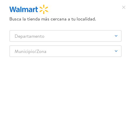
Busca la tienda más cercana a tu localidad.
¿Qué estás buscando?
Departamento
TÉRMINOS MÁS BUSCADOS
Selecciona tu tienda
1
.
crema dove serum
Municipio/Zona
2
.
dove uv
nutricarne-comida-para-perro-congelada-paquete-1-unidad
3
.
herbal essences
OOPS!
4
.
ego
5
.
serums corporales dove
No encontramos ningún resultado para
"
nutricarne-comida-para-perro-
6
.
gillette venus
congelada-paquete-1-unidad
"
7
.
pañales
¿Qué debo hacer?
8
.
goodyear
Comprueba los términos ingresados
9
.
dove