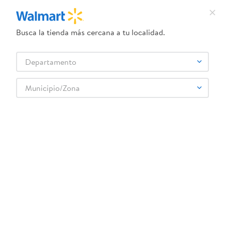
Busca la tienda más cercana a tu localidad.
¿Qué estás buscando?
Departamento
TÉRMINOS MÁS BUSCADOS
Selecciona tu tienda
1
.
crema dove serum
Municipio/Zona
Farmacia
Vitaminas y Suplementos
Antioxidantes
2
.
herbal essences
Natrol Biotina10000 Mcg Fresa 60ea
3
.
dove uv
4
.
ego
5
.
serums corporales dove
6
.
gillette venus
:
0047469068851
7
.
dove
Natrol Biotina10000 Mcg Fresa 60ea
8
.
goodyear
Comentarios
9
.
pañales