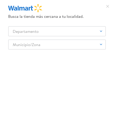
Busca la tienda más cercana a tu localidad.
¿Qué estás buscando?
Departamento
TÉRMINOS MÁS BUSCADOS
Selecciona tu tienda
1
.
crema dove serum
Municipio/Zona
NASBON
2
.
herbal essences
3
.
dove uv
4
.
ego
5
.
serums corporales dove
6
.
gillette venus
7
.
dove
8
.
goodyear
9
.
pañales