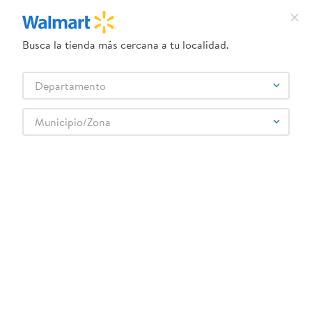
Busca la tienda más cercana a tu localidad.
¿Qué estás buscando?
Departamento
TÉRMINOS MÁS BUSCADOS
Selecciona tu tienda
1
.
dove uv
Municipio/Zona
Abarrotes
Galletas
Galletas Dulces
2
.
herbal essences
Galleta My Motto Rellena Cocoa - 34 g
3
.
ego
4
.
serums corporales dove
5
.
gillette venus
6
.
dove
:
3800205871705
7
.
pañales
Galleta My Motto Rellena Cocoa - 34 g
8
.
aceite
Comentarios
9
.
goodyear