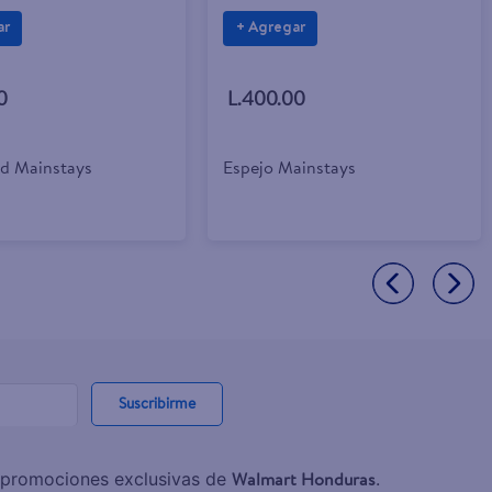
ar
+ Agregar
0
L.400.00
ed Mainstays
Espejo Mainstays
Suscribirme
Walmart Honduras
y promociones exclusivas de
.