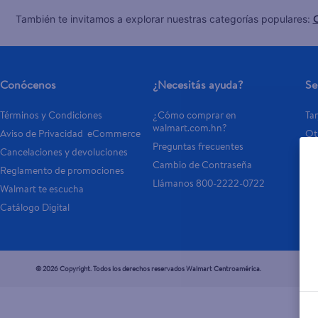
C
También te invitamos a explorar nuestras categorías populares:
Conócenos
¿Necesitás ayuda?
Se
Términos y Condiciones
¿Cómo comprar en 
Tar
walmart.com.hn?
Aviso de Privacidad  eCommerce 
Otr
Preguntas frecuentes
Cancelaciones y devoluciones
- 
Cambio de Contraseña
Reglamento de promociones
- P
Llámanos 800-2222-0722
Walmart te escucha
Catálogo Digital
© 2026 Copyright. Todos los derechos reservados Walmart Centroamérica.