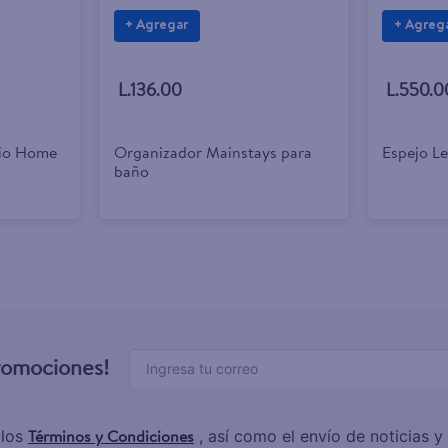
+ Agregar
+ Agreg
L.136.00
L.550.0
rio Home
Organizador Mainstays para
Espejo L
baño
promociones!
Términos y Condiciones
 los
, así como el envío de noticias 