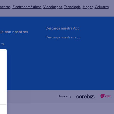
mentos
Electrodomésticos
Videojuegos
Tecnología
Hogar
Celulares
,
,
,
,
,
Descarga nuestra App
aja con nosotros
Descarga nuestras app
a Ya
Powered by