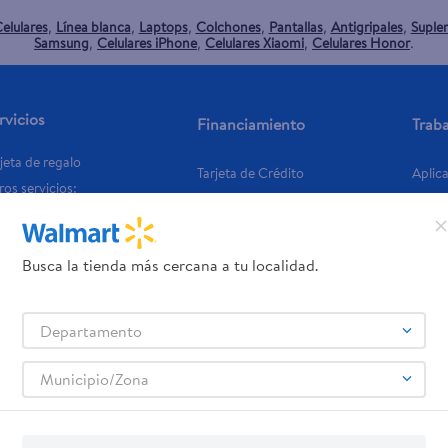
elulares
Línea blanca
Laptops
Colchones
Pantallas
Antigripales
Suple
,
,
,
,
,
,
Samsung
Celulares iPhone
Celulares Xiaomi
Celulares Honor
,
,
,
.
rvicios
Financiamiento
Trab
jeta de regalo
Tarjeta de Crédito
Aplic
os servicios:
Remesas
agos de servicios
Busca la tienda más cercana a tu localidad.
Departamento
Municipio/Zona