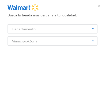
Busca la tienda más cercana a tu localidad.
¿Qué estás buscando?
Departamento
TÉRMINOS MÁS BUSCADOS
Selecciona tu tienda
1
.
herbal essences
Municipio/Zona
2
.
dove uv
3
.
crema dove serum
4
.
ego
5
.
gillette venus
6
.
serums corporales dove
7
.
dove
8
.
pañales
9
.
desodorante dove