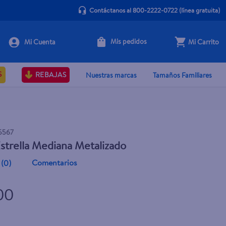
Contáctanos al 800-2222-0722
(línea gratuita)
Mis pedidos
Mi Carrito
+ Agregar
S
REBAJAS
Nuestras marcas
Tamaños Familiares
5567
trella Mediana Metalizado
Comentarios
(
0
)
.00