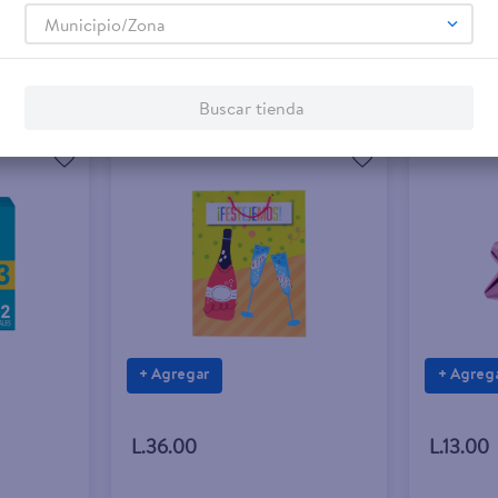
Municipio/Zona
Buscar tienda
+ Agregar
+ Agreg
L.36.00
L.13.00