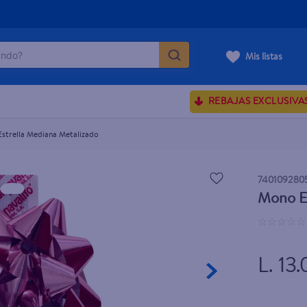
do?
Mis listas
ÁS BUSCADOS
REBAJAS EXCLUSIVA
ve serum
sences
strella Mediana Metalizado
740109280
Mono Es
rporales dove
☆
☆
☆
☆
☆
enus
L. 13