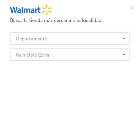
Busca la tienda más cercana a tu localidad.
¿Qué estás buscando?
Departamento
TÉRMINOS MÁS BUSCADOS
Selecciona tu tienda
1
.
crema dove serum
Municipio/Zona
Abarrotes
Dulces y Chocolates
Chocolates
2
.
herbal essences
Moneda Nucita Plata Bolsa 70 8 Gr
3
.
dove uv
4
.
ego
5
.
gillette venus
6
.
serums corporales dove
:
7501088213380
7
.
dove
Moneda Nucita Plata Bolsa 70 8 Gr
8
.
pañales
Comentarios
☆
☆
☆
☆
☆
(
0
)
9
.
aceite