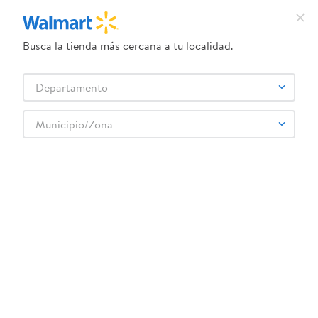
Busca la tienda más cercana a tu localidad.
¿Qué estás buscando?
Departamento
TÉRMINOS MÁS BUSCADOS
Selecciona tu tienda
1
.
herbal essences
Municipio/Zona
2
.
dove uv
mini-brands-disney-snacks-create-2
3
.
crema dove serum
OOPS!
4
.
ego
5
.
gillette venus
No encontramos ningún resultado para
"
mini-brands-disney-snacks-create-2
"
6
.
serums corporales dove
¿Qué debo hacer?
7
.
dove
8
.
pañales
Comprueba los términos ingresados
Intenta utilizar una sola palabra
9
.
desodorante dove